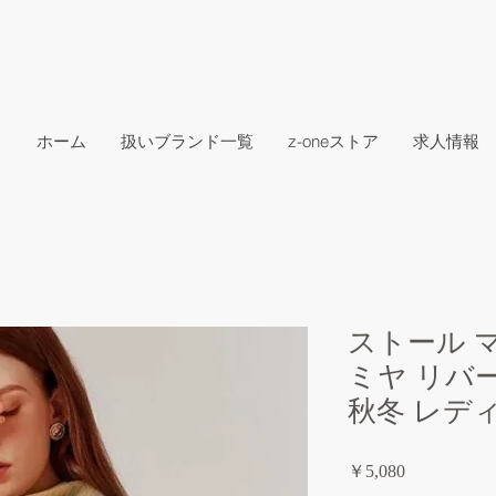
ホーム
扱いブランド一覧
z-oneストア
求人情報
ストール 
ミヤ リバ
秋冬 レデ
価
￥5,080
格