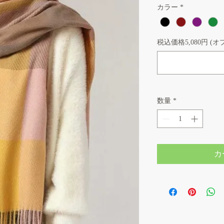
カラー
*
税込価格5,080円 (
数量
*
カ