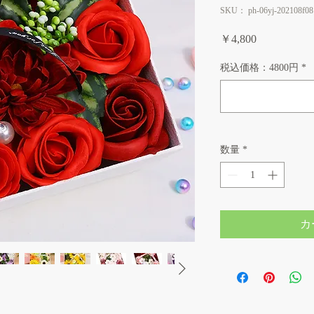
SKU： ph-06yj-202108f08
価
￥4,800
格
税込価格：4800円
*
数量
*
カ