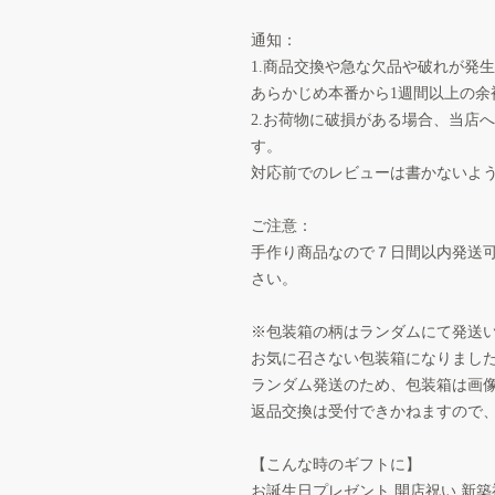
通知：
1.商品交換や急な欠品や破れが発
あらかじめ本番から1週間以上の余
2.お荷物に破損がある場合、当店
す。
対応前でのレビューは書かないよ
ご注意：
手作り商品なので７日間以内発送
さい。
※包装箱の柄はランダムにて発送
お気に召さない包装箱になりまし
ランダム発送のため、包装箱は画
返品交換は受付できかねますので
【こんな時のギフトに】
お誕生日プレゼント 開店祝い 新築