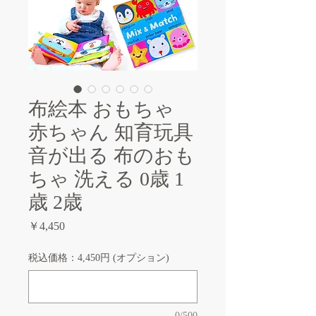
布絵本 おもちゃ
赤ちゃん 知育玩具
音が出る 布のおも
ちゃ 洗える 0歳 1
歳 2歳
価
￥4,450
格
税込価格：4,450円 (オプション)
0/500