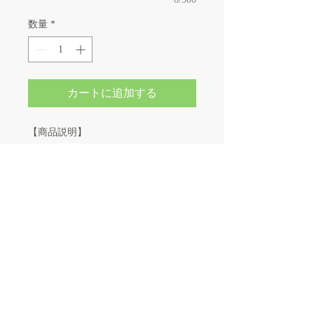
数量
*
カートに追加する
【商品説明】
カラフルな色合いやかわいい図柄で、
お子様の五感を刺激し、
好奇心や探求心を促します。
※サイズ表記は目安です。誤差はご了
承ください。
※生産の関係により写真と色、柄が若
干異なる場合があります。
※商品は縫製上の細かいほつれ、汚