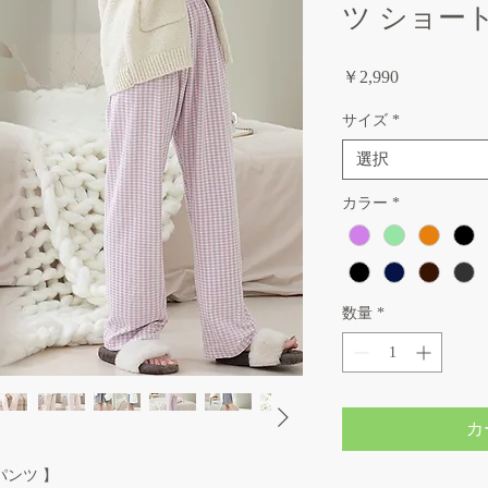
ツ ショー
価
￥2,990
格
サイズ
*
選択
カラー
*
数量
*
カ
パンツ 】