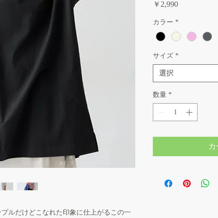
価
￥2,990
格
カラー
*
サイズ
*
選択
数量
*
カ
ンプルだけどこなれた印象に仕上がるこの一